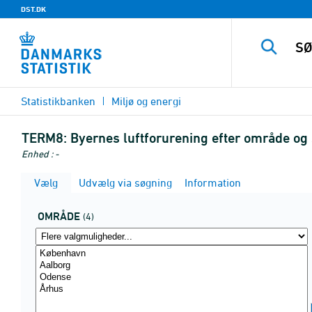
DST.DK
Statistikbanken
Miljø og energi
TERM8:
Byernes luftforurening efter område og
Enhed : -
Vælg
Udvælg via søgning
Information
OMRÅDE
(4)