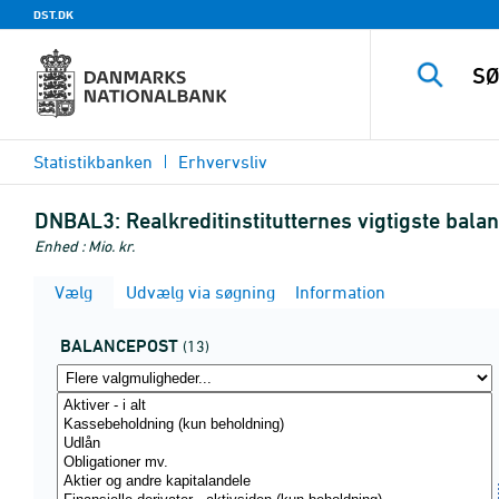
DST.DK
Statistikbanken
Erhvervsliv
DNBAL3:
Realkreditinstitutternes vigtigste bal
Enhed : Mio. kr.
Vælg
Udvælg via søgning
Information
BALANCEPOST
(13)