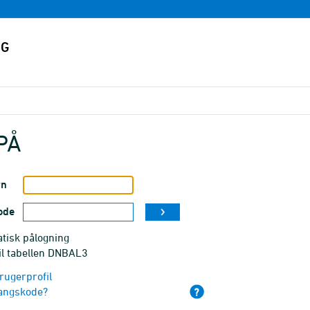
PÅ
vn
ode
tisk pålogning
il tabellen DNBAL3
rugerprofil
angskode?