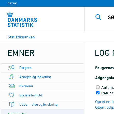
DST.DK
Statistikbanken
EMNER
LOG 
Borgere
Brugerna
Arbejde og indkomst
Adgangsk
Økonomi
Automa
Retur t
Sociale forhold
Opret en b
Uddannelse og forskning
Glemt adg